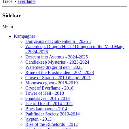
Trace:
•
everflame
Sidebar
Menu
Kampagner
Dungeons of Drakkenheim - 2026-?
Waterdeep: Dragon Heist / Dungeon of the Mad Mage
- 2024-2026
Descent into Avernus - 2024-2025
Candlekeep Mysteries - 2023-2024
Waterdeep drager til øen - 2023
Rime of the Frostmaiden - 2021-2023
Curse of Stradh - 2019 til april 2021
Moonsea egnen - 2018-2019
Crypt of Everflame - 2018
Tower of Hell - 2018
Giantslayer - 2015-2018
Isle of Dread - 2014-2015
Bues kampagne - 2014
Pathfinder Society 2013-2014
'gypten - 2013
Rise of the Runelords - 2012