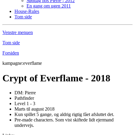
Søndag hos Pierre - 2012
En gang om ugen 2011
House-Rules
Tom side
Venstre menuen
Tom side
Forsiden
kampagne:everflame
Crypt of Everflame - 2018
DM: Pierre
Pathfinder
Level 1 - 3
Marts til august 2018
Kun spillet 5 gange, og aldrig rigtig fået afsluttet det.
Pre-made characters. Som vist skiftede lidt ejermand
undervejs.